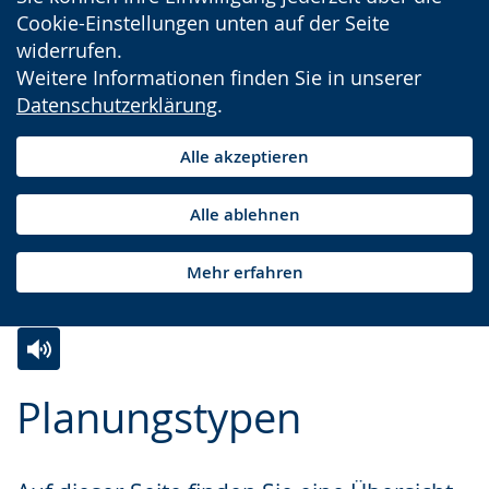
Cookie-Einstellungen unten auf der Seite
widerrufen.
Weitere Informationen finden Sie in unserer
Datenschutzerklärung
.
Alle akzeptieren
Alle ablehnen
Mehr erfahren
Zur
Aktiviere
Ein
Planungstypen
Leichten
Audio-
Video
Sprache
Unterstützung.
in
wechseln.
Deutscher