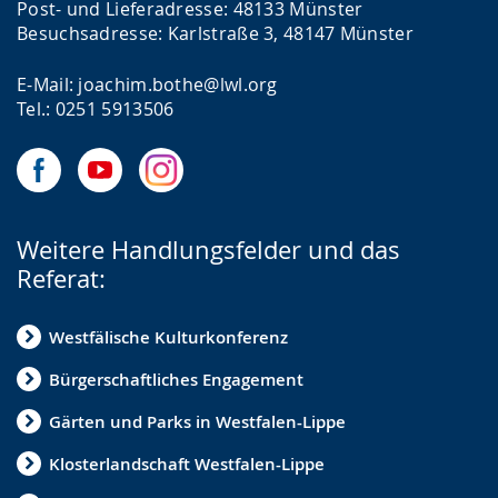
Post- und Lieferadresse: 48133 Münster
w
Besuchsadresse: Karlstraße 3, 48147 Münster
i
E-Mail: joachim.bothe@lwl.org
r
Tel.: 0251 5913506
d
a
n
g
Weitere Handlungsfelder und das
e
Referat:
z
e
Westfälische Kulturkonferenz
i
Bürgerschaftliches Engagement
g
t
Gärten und Parks in Westfalen-Lippe
.
Klosterlandschaft Westfalen-Lippe