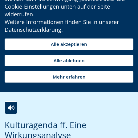
Cookie-Einstellungen unten auf der Seite
widerrufen.
Weitere Informationen finden Sie in unserer
Datenschutzerklärung
.
Alle akzeptieren
Alle ablehnen
Mehr erfahren
Z
A
E
Kulturagenda ff. Eine
u
k
i
Wirkungsanalyse
r
t
n