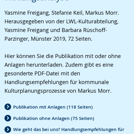
L
i
V
Yasmine Freigang, Stefanie Keil, Markus Morr.
e
v
i
Herausgegeben von der LWL-Kulturabteilung,
i
i
d
Yasmine Freigang und Barbara Rüschoff-
c
e
e
Parzinger, Münster 2019, 72 Seiten.
h
r
o
t
e
i
Hier können Sie die Publikation mit oder ohne
e
A
n
Anlagen herunterladen. Zudem gibt es eine
n
u
D
gesonderte PDF-Datei mit den
S
d
e
Handlungsempfehlungen für kommunale
p
i
u
Kulturplanungsprozesse von Markus Morr.
r
o
t
a
-
s
Publikation mit Anlagen (118 Seiten)
c
U
c
Publikation ohne Anlagen (75 Seiten)
h
n
h
e
t
e
Wie geht das bei uns? Handlungsempfehlungen für