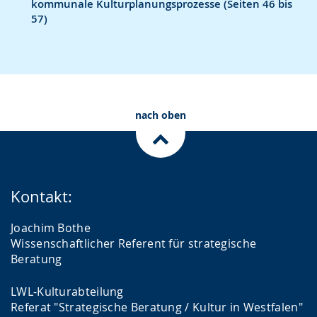
kommunale Kulturplanungsprozesse (Seiten 46 bis
w
e
r
57)
e
r
G
c
s
e
h
t
b
s
ü
ä
e
t
r
nach oben
l
z
d
n
u
e
.
n
n
g
s
Kontakt:
.
p
Joachim Bothe
r
Wissenschaftlicher Referent für strategische
a
Beratung
c
LWL-Kulturabteilung
h
Referat "Strategische Beratung / Kultur in Westfalen"
e