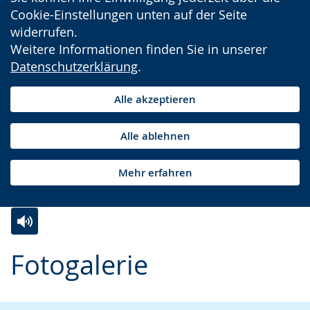
Cookie-Einstellungen unten auf der Seite
widerrufen.
Weitere Informationen finden Sie in unserer
Datenschutzerklärung
.
Alle akzeptieren
Alle ablehnen
Mehr erfahren
Zur
Aktiviere
Ein
Fotogalerie
Leichten
Audio-
Video
Sprache
Unterstützung.
in
wechseln.
Deutscher