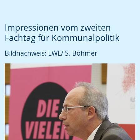
Gebärdensprache
wird
angezeigt.
Impressionen vom zweiten
Fachtag für Kommunalpolitik
Bildnachweis: LWL/ S. Böhmer