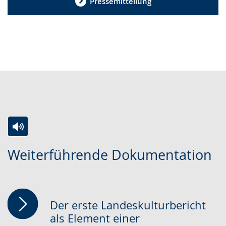
Pressemitteilung
Zur
Aktiviere
Ein
Weiterführende Dokumentation
Leichten
Audio-
Video
Sprache
Unterstützung.
in
wechseln.
Deutscher
Gebärdensprache
Der erste Landeskulturbericht
wird
als Element einer