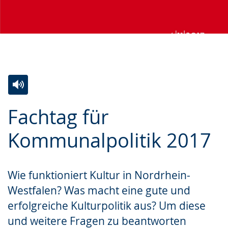
Zur
Aktiviere
Ein
Fachtag für
Leichten
Audio-
Video
Sprache
Unterstützung.
in
Kommunalpolitik 2017
wechseln.
Deutscher
Gebärdensprache
Wie funktioniert Kultur in Nordrhein-
wird
Westfalen? Was macht eine gute und
angezeigt.
erfolgreiche Kulturpolitik aus? Um diese
und weitere Fragen zu beantworten